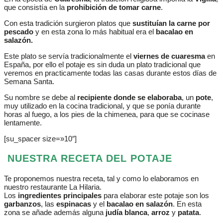
que consistía en la
prohibición de tomar carne
.
Con esta tradición surgieron platos que
sustituían la carne por
pescado
y en esta zona lo más habitual era el
bacalao en
salazón.
Este plato se servía tradicionalmente el
viernes de cuaresma
en
España, por ello el potaje es sin duda un plato tradicional que
veremos en practicamente todas las casas durante estos días de
Semana Santa.
Su nombre se debe al
recipiente donde se elaboraba
, un
pote
,
muy utilizado en la cocina tradicional, y que se ponía durante
horas al fuego, a los pies de la chimenea, para que se cocinase
lentamente.
[su_spacer size=»10″]
NUESTRA RECETA DEL POTAJE
Te proponemos nuestra receta, tal y como lo elaboramos en
nuestro restaurante La Hilaria.
Los
ingredientes principales
para elaborar este potaje son los
garbanzos
, las
espinacas
y el
bacalao en salazón
. En esta
zona se añade además alguna
judía blanca
,
arroz
y
patata
.