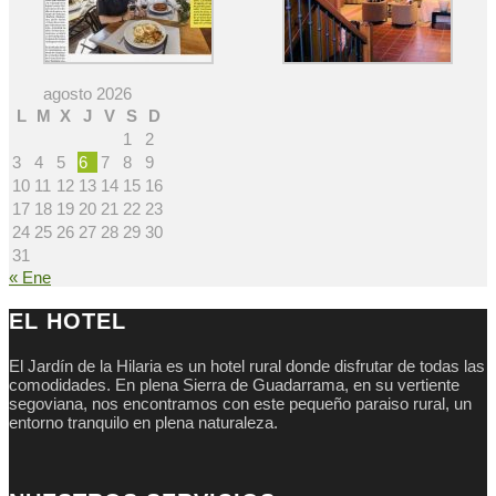
agosto 2026
L
M
X
J
V
S
D
1
2
3
4
5
6
7
8
9
10
11
12
13
14
15
16
17
18
19
20
21
22
23
24
25
26
27
28
29
30
31
« Ene
EL HOTEL
El Jardín de la Hilaria es un hotel rural donde disfrutar de todas las
comodidades. En plena Sierra de Guadarrama, en su vertiente
segoviana, nos encontramos con este pequeño paraiso rural, un
entorno tranquilo en plena naturaleza.