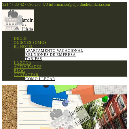
921 47 80 42 / 696 278 473
informacion@eljardindelahilaria.com
INICIO
QUIENES SOMOS
EL HOTEL
APARTAMENTO VACACIONAL
REUNIONES DE EMPRESA
TARIFAS
LA ZONA
ACTIVIDADES
BLOG
CONTACTAR
CÓMO LLEGAR