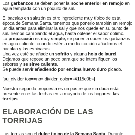
Los
garbanzos
se deben poner la
noche anterior en remojo
en
agua templada con un poquito de sal.
El bacalao en salazón es otro ingrediente muy típico de esta
época de Semana Santa, tenemos que ponerlo también en remojo
un día antes para eliminar la sal y que nos quede en su punto de
sal. Iremos cambiando el agua, hasta obtener el sabor óptimo.
La
preparación
es muy
simple
, se ponen a cocer los garbanzos
en agua caliente, cuando estén a media cocción añadimos el
bacalao y las espinacas.
Una vez esté se añade un
sofrito
y alguna
hoja de laurel
.
Dejamos que repose un poco para que se intensifiquen los
sabores y
se sirve caliente
.
Se puede servir
añadiendo por encima
huevo duro
picado.
[su_divider top=»no» divider_color=»#115e0b»]
Nuestra segunda propuesta es un postre que sin duda está
presente en estas fechas en la mayoría de los hogares:
las
torrijas
.
ELABORACIÓN DE LAS
TORRIJAS
Las torrijas son el
dulce típico de la Semana Santa
. Durante