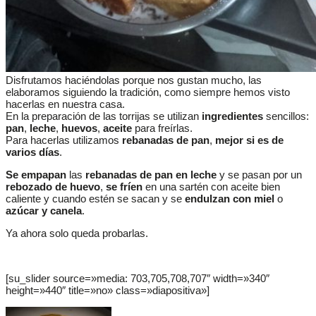
Disfrutamos haciéndolas porque nos gustan mucho, las
elaboramos siguiendo la tradición, como siempre hemos visto
hacerlas en nuestra casa.
En la preparación de las torrijas se utilizan
ingredientes
sencillos:
pan
,
leche
,
huevos
,
aceite
para freírlas.
Para hacerlas utilizamos
rebanadas de pan
,
mejor si es de
varios días
.
Se empapan
las
rebanadas de pan en leche
y se pasan por un
rebozado de huevo
,
se fríen
en una sartén con aceite bien
caliente y cuando estén se sacan y se
endulzan con
miel
o
azúcar y canela
.
Ya ahora solo queda probarlas.
[su_slider source=»media: 703,705,708,707″ width=»340″
height=»440″ title=»no» class=»diapositiva»]